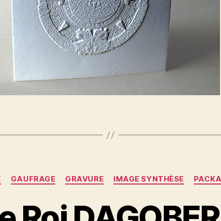
Catégories
E
GAUFRAGE
GRAVURE
IMAGE SYNTHÈSE
PACKA
e Roi DAGOBE