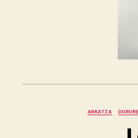
ARKATZA
DORUR
L