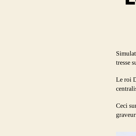
Simulat
tresse s
Le roi 
centrali
Ceci sur
graveur