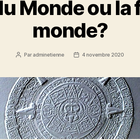
du Monde ou la 
monde?
Par
adminetienne
4 novembre 2020
Auteur
Date
de
de
l’article
l’article