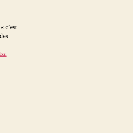
« c’est
 des
tza